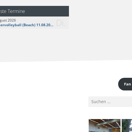
logo__share.jpg
ste Termine
Di.
gust 2026
Sommervolleyball (Beach) 11.08.2026
Fan
Suchen
nach: