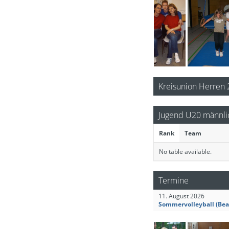
Kreisunion Herren
Jugend U20 männli
Rank
Team
No table available.
Termine
11. August 2026
Sommervolleyball (Bea