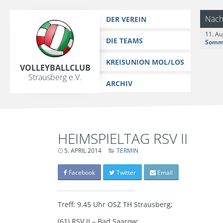
https://www.vc-strausberg.de/wp-content/themes/siehste/images/
Zum
Näch
DER VEREIN
Inhalt
11. Au
springen
DIE TEAMS
KREISUNION MOL/LOS
Volleyballclub
Strausberg e.V.
ARCHIV
HEIMSPIELTAG RSV II
5. APRIL 2014
LETZTE
TERMIN
AKTUALISIERUNG:
15.
MÄRZ
Facebook
Twitter
Email
2024
-
06:40
UHR
Treff: 9.45 Uhr OSZ TH Strausberg;
(61) RSV II – Bad Saarow;