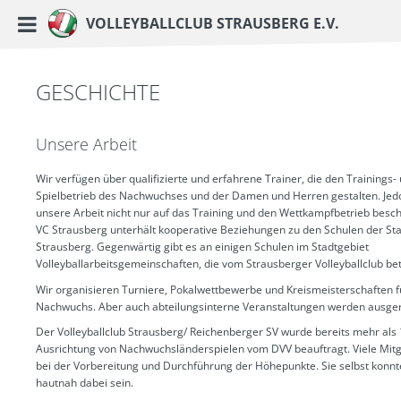
https://www.vc-strausberg.de/wp-content/themes/siehste/images/logo__share.j
Haupt-Menü
Volleyballclub Strausberg e.V.
Zum
Inhalt
springen
GESCHICHTE
Unsere Arbeit
Wir verfügen über qualifizierte und erfahrene Trainer, die den Trainings-
Spielbetrieb des Nachwuchses und der Damen und Herren gestalten. Jedo
unsere Arbeit nicht nur auf das Training und den Wettkampfbetrieb besch
VC Strausberg unterhält kooperative Beziehungen zu den Schulen der St
Strausberg. Gegenwärtig gibt es an einigen Schulen im Stadtgebiet
Volleyballarbeitsgemeinschaften, die vom Strausberger Volleyballclub be
Wir organisieren Turniere, Pokalwettbewerbe und Kreismeisterschaften f
Nachwuchs. Aber auch abteilungsinterne Veranstaltungen werden ausger
Der Volleyballclub Strausberg/ Reichenberger SV wurde bereits mehr als 
Ausrichtung von Nachwuchsländerspielen vom DVV beauftragt. Viele Mitg
bei der Vorbereitung und Durchführung der Höhepunkte. Sie selbst konnt
hautnah dabei sein.