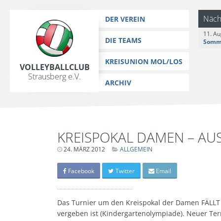
https://www.vc-strausberg.de/wp-content/themes/siehste/images/
Zum
Näch
DER VEREIN
Inhalt
11. Au
springen
DIE TEAMS
KREISUNION MOL/LOS
Volleyballclub
Strausberg e.V.
ARCHIV
KREISPOKAL DAMEN – AUSF
24. MÄRZ 2012
LETZTE
ALLGEMEIN
AKTUALISIERUNG:
15.
MÄRZ
Facebook
Twitter
Email
2024
-
06:41
UHR
Das Turnier um den Kreispokal der Damen FÄLLT 
vergeben ist (Kindergartenolympiade). Neuer Term