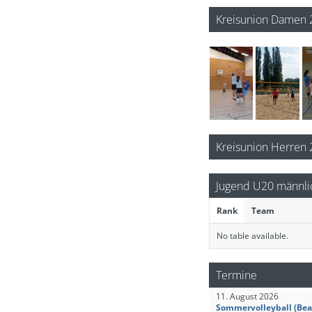
9
10
VSB offensiv Eisenh
SV Energie Cottbus
Kreisunion Damen 
Kreisunion Herren
Jugend U20 männli
Rank
Team
No table available.
Termine
11. August 2026
Sommervolleyball (Bea