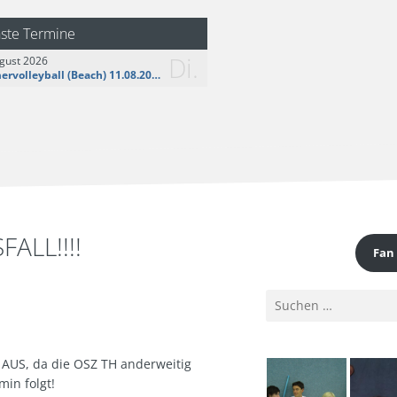
logo__share.jpg
ste Termine
Di.
gust 2026
Sommervolleyball (Beach) 11.08.2026
ALL!!!!
Fan
Suchen
nach:
AUS, da die OSZ TH anderweitig
in folgt!