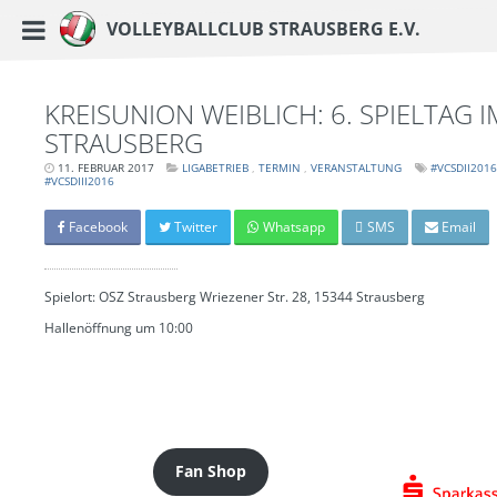
https://www.vc-strausberg.de/wp-content/themes/siehste/images/logo__share.j
Haupt-Menü
Volleyballclub Strausberg e.V.
Zum
Inhalt
springen
KREISUNION WEIBLICH: 6. SPIELTAG 
STRAUSBERG
11. FEBRUAR 2017
LETZTE
LIGABETRIEB
TERMIN
VERANSTALTUNG
#VCSDII2016
#VCSDIII2016
AKTUALISIERUNG:
15.
MÄRZ
2024
Facebook
Twitter
Whatsapp
SMS
Email
-
06:39
UHR
Spielort: OSZ Strausberg Wriezener Str. 28, 15344 Strausberg
Hallenöffnung um 10:00
Fan Shop