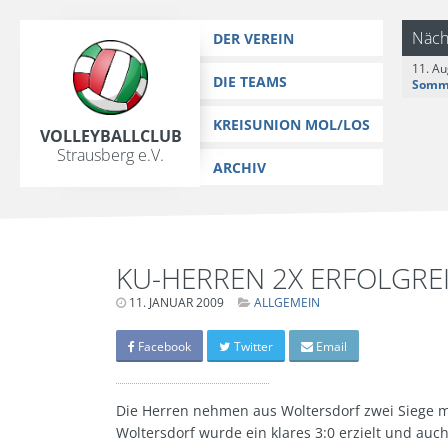
https://www.vc-strausberg.de/wp-content/themes/siehste/images/
Zum
Näch
DER VEREIN
Inhalt
11. Au
springen
DIE TEAMS
KREISUNION MOL/LOS
Volleyballclub
Strausberg e.V.
ARCHIV
KU-HERREN 2X ERFOLGRE
11. JANUAR 2009
LETZTE
ALLGEMEIN
AKTUALISIERUNG:
15.
MÄRZ
Facebook
Twitter
Email
2024
-
06:42
UHR
Die Herren nehmen aus Woltersdorf zwei Siege 
Woltersdorf wurde ein klares 3:0 erzielt und auch