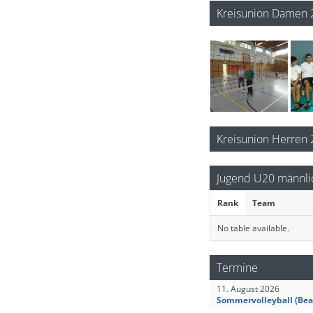
Kreisunion Damen 
Kreisunion Herren
Jugend U20 männli
Rank
Team
No table available.
Termine
11. August 2026
Sommervolleyball (Bea