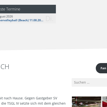
logo__share.jpg
ste Termine
Di.
gust 2026
Sommervolleyball (Beach) 11.08.2026
ICH
Fan
Suchen
nach:
mit nach Hause. Gegen Gastgeber SV
 die TSGL IV setzte sich mit dem gleichen