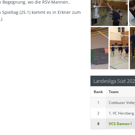
en Begegnung, wo die RSV-Mannen..
 Spieltag (25.1) kommt es in Erkner zum
).
Landesliga Süd 20
Rank
Team
1
Cottbuser Volle
2
1. VC Herzberg
3
4
5
6
7
8
SV Schulzendorf
TV 1861 Forst I
SV Energie Cottbus I
SV Blau-Weiß 07 S
SV Döbern
VCS Damen I
9
10
VSB offensiv Eisenh
SV Energie Cottbus