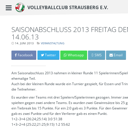
https://www.vc-strausberg.de/wp-content/themes/siehste/images/logo__share.j
Haupt-Menü
Volleyballclub Strausberg e.V.
Zum
Inhalt
springen
SAISONABSCHLUSS 2013 FREITAG DE
14.06.13
14. JUNI 2013
LETZTE
VERANSTALTUNG
AKTUALISIERUNG:
15.
MÄRZ
Facebook
Twitter
Whatsapp
SMS
Email
2024
-
06:40
UHR
Am Saisonabschluss 2013 nahmen in kleiner Runde 11 Spielerinnen/Spiel
ehemalige Teil.
Auch bei der kleinen Runde wurde ein Turnier gespielt, für Essen und Tri
die Teilnehmer.
Es wurden vier Teams mit drei Spielern/Spielerinnen gezogen. Immer zw
spielten gegen zwei andere Teams. Es wurden zwei Gewinnsätze bis 25 g
ein Tiebreak bis 15 Punkte. Für ein 2:0 gab es 3 Punkte. Für den Gewinner
gab es zwei Punkte und für den Verlierer gab es einen Punkt.
1+2–3+4 (26:24;25:14) 3:0 51:38
1+3–2+4 (25:22;21:25;9:15) 1:2 55:62