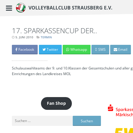
https://www.vc-strausberg.de/wp-content/themes/siehste/images/logo__share.j
Haupt-Menü
Volleyballclub Strausberg e.V.
Zum
Inhalt
springen
17. SPARKASSENCUP DER..
5. JUNI 2010
LETZTE
TERMIN
AKTUALISIERUNG:
15.
MÄRZ
Facebook
Twitter
Whatsapp
SMS
Email
2024
-
06:42
UHR
Schulauswahlteams der 9. und 10.Klassen der Gesamtschulen und aller 
Einrichtungen des Landkreises MOL
Fan Shop
Suchen
nach: