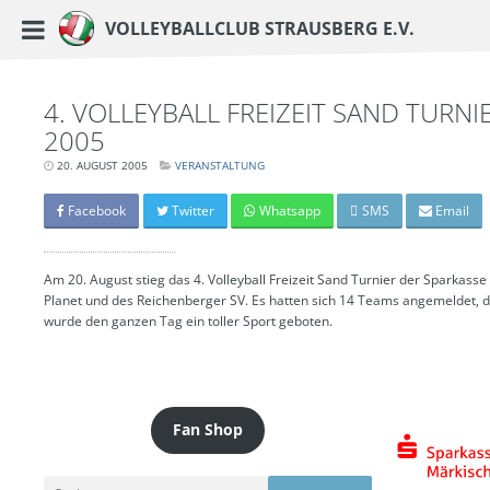
https://www.vc-strausberg.de/wp-content/themes/siehste/images/logo__share.j
Haupt-Menü
Volleyballclub Strausberg e.V.
Zum
Inhalt
springen
4. VOLLEYBALL FREIZEIT SAND TURNI
2005
20. AUGUST 2005
LETZTE
VERANSTALTUNG
AKTUALISIERUNG:
15.
MÄRZ
Facebook
Twitter
Whatsapp
SMS
Email
2024
-
06:43
UHR
Am 20. August stieg das 4. Volleyball Freizeit Sand Turnier der Sparkasse
Planet und des Reichenberger SV. Es hatten sich 14 Teams angemeldet, d
wurde den ganzen Tag ein toller Sport geboten.
Fan Shop
Suchen