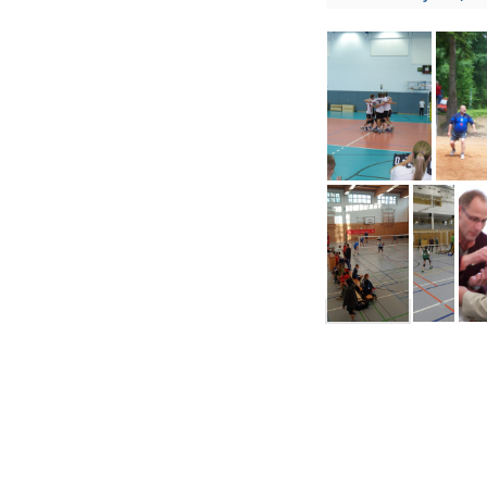
Spieltag Kreisuniom MOL/LOS Herren 22-23 am 27.11.2022 in Strausberg