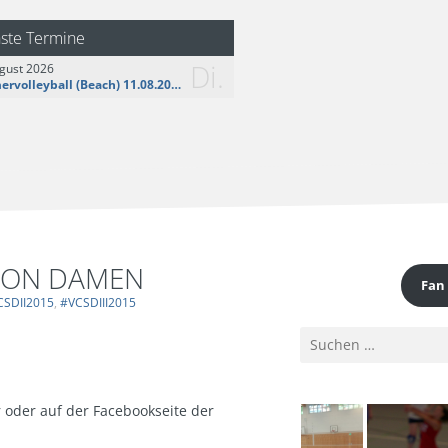
logo__share.jpg
ste Termine
Di.
gust 2026
Sommervolleyball (Beach) 11.08.2026
NION DAMEN
Fan
CSDII2015
#VCSDIII2015
Suchen
nach:
 oder auf der Facebookseite der