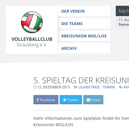
https://www.vc-strausberg.de/wp-content/themes/siehste/images/
Zum
Näch
DER VEREIN
Inhalt
11. Au
springen
DIE TEAMS
KREISUNION MOL/LOS
Volleyballclub
Strausberg e.V.
ARCHIV
5. SPIELTAG DER KREISU
12. DEZEMBER 2015
LETZTE
LIGABETRIEB
TERMIN
#V
AKTUALISIERUNG:
15.
MÄRZ
Facebook
Twitter
Email
2024
-
06:39
UHR
mehr Informationen zum Spielplan findet Ihr hier
Kresiunion MOL/LOS