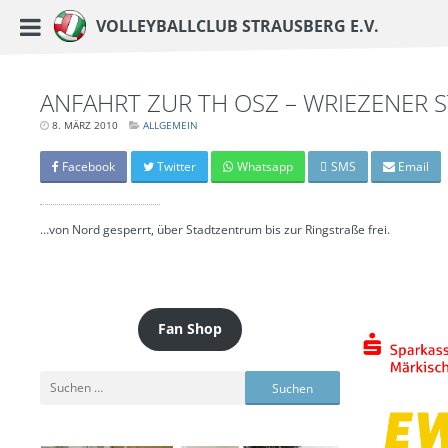
https://www.vc-strausberg.de/wp-content/themes/siehste/images/logo__share.j
Haupt-Menü
Volleyballclub Strausberg e.V.
Zum
Inhalt
springen
ANFAHRT ZUR TH OSZ – WRIEZENER ST
8. MÄRZ 2010
LETZTE
ALLGEMEIN
AKTUALISIERUNG:
15.
MÄRZ
Facebook
Twitter
Whatsapp
SMS
Email
2024
-
06:42
UHR
…von Nord gesperrt, über Stadtzentrum bis zur Ringstraße frei.
Fan Shop
Suchen
nach: