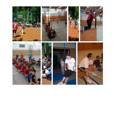
Spieltag Kreisuniom MOL/LOS Herren 22-23 am 27.11.2022 in Strausberg