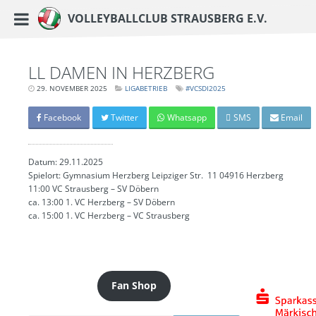
https://www.vc-strausberg.de/wp-content/themes/siehste/images/logo__share.j
Haupt-Menü
Volleyballclub Strausberg e.V.
Zum
Inhalt
springen
LL DAMEN IN HERZBERG
29. NOVEMBER 2025
LETZTE
LIGABETRIEB
#VCSDI2025
AKTUALISIERUNG:
4.
NOVEMBER
Facebook
Twitter
Whatsapp
SMS
Email
2025
-
19:34
UHR
Datum: 29.11.2025
Spielort: Gymnasium Herzberg Leipziger Str. 11 04916 Herzberg
11:00 VC Strausberg – SV Döbern
ca. 13:00 1. VC Herzberg – SV Döbern
ca. 15:00 1. VC Herzberg – VC Strausberg
Fan Shop