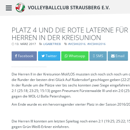
https://www.vc-strausberg.de/wp-content/themes/siehste/images/logo__share.j
Haupt-Menü
Volleyballclub Strausberg e.V.
Zum
Inhalt
springen
PLATZ 4 UND DIE ROTE LATERNE FÜR
HERREN IN DER KREISUNION
13. MÄRZ 2017
LETZTE
LIGABETRIEB
#VCSHII2016
#VCSHIII2016
AKTUALISIERUNG:
15.
MÄRZ
Facebook
Twitter
Whatsapp
SMS
Email
2024
-
06:39
UHR
Die Herren II in der Kreisunion Mol/LOS mussten sich noch sich noch um 
die Runder der besten drei Glück Auf Rüdersdorf geschlagen geben (22:25
In der Runde um die Plätze vier bis sechs konnten zwei Siege eingefahren
2:1 (25:18; 23:25; 15:13) gegen Pneumant Fürstenwalde III und ein 2:0 (25
gegen die MOL-LI Balla Petershagen.
Am Ende wurde es ein hervorragender vierter Platz in der Saison 2016/2
Die Herren III konnten am letzten Spieltag noch einen 2:1 (19:25; 25:22; 1
gegen Grün-Weiß-Erkner einfahren.