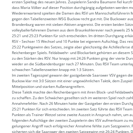
ersten Spieltag des neuen Jahres. Zuspielerin Sandra Baumann fiel kurzfri
dass Maria Völker auf dieser Position durchgängig aufgeboten werden m
Wiedererwartend spielten die Damen des RSV um Mannschaftsführerin 
gegen den Tabellenzweiten WSG Buckow recht gut mit. Die Buckower a
Brandenburg waren mit sieben Aktiven angereist. Die ersten beiden Sätz
volleyballerfahrenen Damen aus dem Braunkohlerevier nach jeweils 25 
25:21 und 25:23 Punkten für sich entscheiden. Im dritten Durchgang erk
RSV – Sechser 15 Wechsel und 10 Punkte bei eigenem Aufschlag. Das rei
25:22 Punktgewinn des Satzes, zeigte aber gleichzeitig die Achillesferse 
Reichenberger Spiels. Feldabwehr- und Blockarbeit gehörten an diesem Sp
zu den Stärken des RSV. Nur knapp mit 24:26 Punkten ging der vierte Du
wieder an die Südbandenburger nach 27 Minuten. Das RSV Team unterla
schwachen Tabellenzweiten knapp mit 1:3 Sätzen.
Im zweiten Tagesspiel gewann der gastgebende Saarower VSV gegen di
Buckow klar mit 3:0 Sätzen mit einer ungewöhnlichen Taktik, dem Zuspiel
Mittelposition und starken Außenangreifern.
Diese Taktik machte den Reichenbergern mit ihren Block- und Feldabwe
zu schaffen. Zu den Schwächen gesellten sich im weiteren Spiel noch zah
Annahmefehler. Nach 26 Minuten hatte der Gastgeber den ersten Durch
25:21 Punkten für sich entschieden. Im zweiten Satz führte das RSV Team
Punkten als Trainer Wetzel seine zweite Auszeit in Anspruch nahm, um au
folgenden Aufschläge der zweiten Zuspielerin des VSV aufmerksam zu m
gelungener Angriff nach erfolgreicher Annahme fehlte zum Satzgewinn. F
sicherten sich die Saarower den zweiten Satzgewinn mit 26:24 Punkten. D