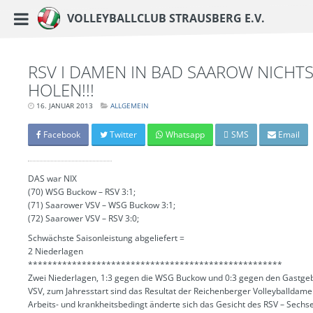
https://www.vc-strausberg.de/wp-content/themes/siehste/images/logo__share.j
Haupt-Menü
Volleyballclub Strausberg e.V.
Zum
Inhalt
springen
RSV I DAMEN IN BAD SAAROW NICHTS
HOLEN!!!
16. JANUAR 2013
LETZTE
ALLGEMEIN
AKTUALISIERUNG:
15.
MÄRZ
Facebook
Twitter
Whatsapp
SMS
Email
2024
-
06:40
UHR
DAS war NIX
(70) WSG Buckow – RSV 3:1;
(71) Saarower VSV – WSG Buckow 3:1;
(72) Saarower VSV – RSV 3:0;
Schwächste Saisonleistung abgeliefert =
2 Niederlagen
****************************************************
Zwei Niederlagen, 1:3 gegen die WSG Buckow und 0:3 gegen den Gastge
VSV, zum Jahresstart sind das Resultat der Reichenberger Volleyballdame
Arbeits- und krankheitsbedingt änderte sich das Gesicht des RSV – Sechs