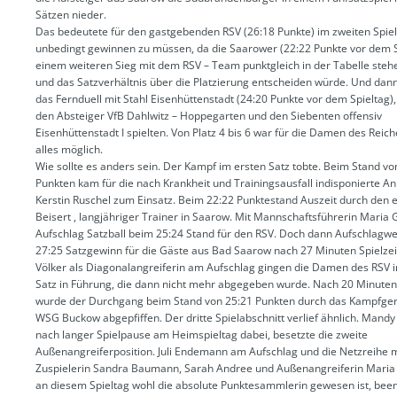
Sätzen nieder.
Das bedeutete für den gastgebenden RSV (26:18 Punkte) im zweiten Spie
unbedingt gewinnen zu müssen, da die Saarower (22:22 Punkte vor dem S
einem weiteren Sieg mit dem RSV – Team punktgleich in der Tabelle ste
und das Satzverhältnis über die Platzierung entscheiden würde. Und dann
das Fernduell mit Stahl Eisenhüttenstadt (24:20 Punkte vor dem Spieltag)
den Absteiger VfB Dahlwitz – Hoppegarten und den Siebenten offensiv
Eisenhüttenstadt I spielten. Von Platz 4 bis 6 war für die Damen des Reic
alles möglich.
Wie sollte es anders sein. Der Kampf im ersten Satz tobte. Beim Stand vo
Punkten kam für die nach Krankheit und Trainingsausfall indisponierte An
Kerstin Ruschel zum Einsatz. Beim 22:22 Punktestand Auszeit durch den 
Beisert , langjähriger Trainer in Saarow. Mit Mannschaftsführerin Maria
Aufschlag Satzball beim 25:24 Stand für den RSV. Doch dann Aufschlagw
27:25 Satzgewinn für die Gäste aus Bad Saarow nach 27 Minuten Spielzei
Völker als Diagonalangreiferin am Aufschlag gingen die Damen des RSV 
Satz in Führung, die dann nicht mehr abgegeben wurde. Nach 20 Minuten 
wurde der Durchgang beim Stand von 25:21 Punkten durch das Kampfger
WSG Buckow abgepfiffen. Der dritte Spielabschnitt verlief ähnlich. Mand
nach langer Spielpause am Heimspieltag dabei, besetzte die zweite
Außenangreiferposition. Juli Endemann am Aufschlag und die Netzreihe m
Zuspielerin Sandra Baumann, Sarah Andree und Außenangreiferin Maria 
an diesem Spieltag wohl die absolute Punktesammlerin gewesen ist, bee