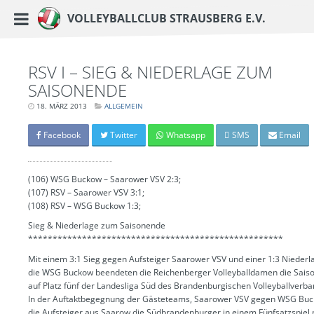
https://www.vc-strausberg.de/wp-content/themes/siehste/images/logo__share.j
Haupt-Menü
Volleyballclub Strausberg e.V.
Zum
Inhalt
springen
RSV I – SIEG & NIEDERLAGE ZUM
SAISONENDE
18. MÄRZ 2013
LETZTE
ALLGEMEIN
AKTUALISIERUNG:
15.
MÄRZ
Facebook
Twitter
Whatsapp
SMS
Email
2024
-
06:40
UHR
(106) WSG Buckow – Saarower VSV 2:3;
(107) RSV – Saarower VSV 3:1;
(108) RSV – WSG Buckow 1:3;
Sieg & Niederlage zum Saisonende
****************************************************
Mit einem 3:1 Sieg gegen Aufsteiger Saarower VSV und einer 1:3 Nieder
die WSG Buckow beendeten die Reichenberger Volleyballdamen die Saiso
auf Platz fünf der Landesliga Süd des Brandenburgischen Volleyballverba
In der Auftaktbegegnung der Gästeteams, Saarower VSV gegen WSG Buc
die Aufsteiger aus Saarow die Südbrandenburger in einem Fünfsatzspiel 