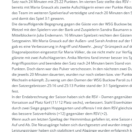
Satz nach 24 Minuten mit 25.22 Punkten. Im vierten Satz stellte das RSV 
bereits mit Maria Gnauck als zweite Aufschlägerin einen vier Punkte Abst
das Team im weiteren Spielverlauf verteidigte und nach 20 Minuten den S
und damit das Spiel 3:1 gewann.
Die darauffolgende Begegnung gegen die Gäste von der WSG Buckow be
Wetzel mit den Spielern von der Bank und Zuspielerin Sandra Baumann 
Mittelblockerin Julia Endemann. 16 Minuten Spielzeit reichten den Gäste
Satzgewinn. Mit Maria Gnauck auf der Außen- und Sarah Andree auf der 
gab es eine Verbesserung in Angriff und Abwehr. „Jessy“ Grünspeck auf d
Diagonalposition eingesetzt für Maria Völker, da sie nicht mehr zur Verfü
glänzte mit zwei Aufschlagserien. Anika Mertins fand immer besser ins Spi
Angriffsposition und beendete den Satz nach 24 Minuten beim Stand von
Punkten. Doch dann war das Pulver verschossen. In den nächsten zwei D
die jeweils 20 Minuten dauerten, wurden nur noch sieben bzw. vier Punkt
Wechseln erkämpft. Zu wenig um den Damen der WSG Buckow Paroli zu b
den Satzergebnissen 25:16 und 25:13 Punkte stand der 3:1 Spielgewinn d
fest.
In der Endabrechnung der Saison haben sich die RSV – Damen gegenüber
Vorsaison auf Platz fünf (11/ 12 Platz sechs), verbessert. Stahl Eisenhütt
durch zwei Siege gegen Hoppegarten und offensiv I mit dem RSV gleichzi
das bessere Satzverhältnis (+12) gegenüber dem RSV (+2).
Wenn auch am letzten Spieltag der Heimnimbus gefallen ist, eine Saison m
Auf und Ab. Die Neuzugänge haben sich durchgesetzt und wurden integri
Leistungsträger haben sich stabilisiert und Abgänge wurden erfolgreich 