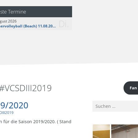
logo__share.jpg
ste Termine
Di.
gust 2026
Sommervolleyball (Beach) 11.08.2026
 #VCSDIII2019
Fan
9/2020
Suchen
nach:
DIII2019
n für die Saison 2019/2020. ( Stand