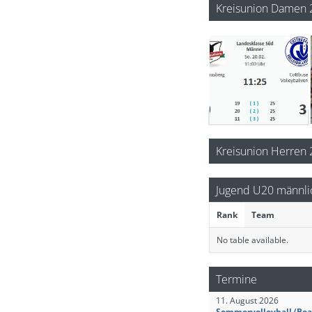
Kreisunion Damen 
Spiel 81 der Landesklasse Süd Männer der Saison 2021/2022
Kreisunion Herren
Jugend U20 männli
Rank
Team
No table available.
Termine
11. August 2026
Sommervolleyball (Bea