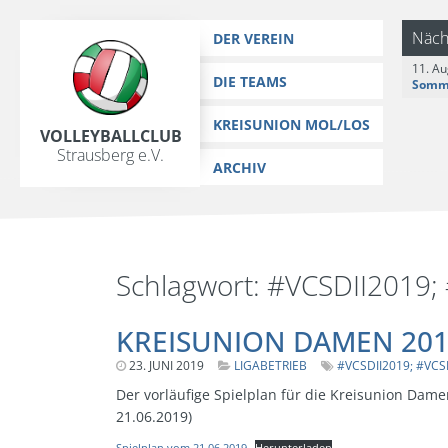
https://www.vc-strausberg.de/wp-content/themes/siehste/images/
Zum
Näch
DER VEREIN
Inhalt
11. Au
springen
DIE TEAMS
KREISUNION MOL/LOS
Volleyballclub
Strausberg e.V.
ARCHIV
Schlagwort:
#VCSDII2019;
KREISUNION DAMEN 201
23. JUNI 2019
LETZTE
LIGABETRIEB
#VCSDII2019; #VCS
AKTUALISIERUNG:
15.
Der vorläufige Spielplan für die Kreisunion Dame
MÄRZ
21.06.2019)
2024
-
Spielplan vom 21.06.2019
Herunterladen