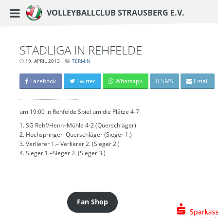
https://www.vc-strausberg.de/wp-content/themes/siehste/images/logo__share.j
Haupt-Menü
Volleyballclub Strausberg e.V.
Zum
Inhalt
springen
STADLIGA IN REHFELDE
19. APRIL 2013
LETZTE
TERMIN
AKTUALISIERUNG:
15.
MÄRZ
Facebook
Twitter
Whatsapp
SMS
Email
2024
-
06:40
UHR
um 19:00 in Rehfelde Spiel um die Plätze 4-7
1. SG Rehf/Henn–Mühle 4-2 (Querschläger)
2. Hochspringer–Querschläger (Sieger 1.)
3. Verlierer 1.– Verlierer 2. (Sieger 2.)
4. Sieger 1.–Sieger 2. (Sieger 3.)
Fan Shop