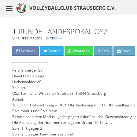
https://www.vc-strausberg.de/wp-content/themes/siehste/images/logo__share.j
Haupt-Menü
Volleyballclub Strausberg e.V.
Zum
Inhalt
springen
1.RUNDE LANDESPOKAL OSZ
18. FEBRUAR 2012
LETZTE
TERMIN
AKTUALISIERUNG:
15.
MÄRZ
Facebook
Twitter
Whatsapp
SMS
Email
2024
-
06:41
UHR
Reichenberger SV
Havel Oranienburg
Luckenwalder VC
Spielort:
OSZ-Turnhalle; Wriezener Straße 28, 15344 Strausberg
Ablauf:
10:00 Uhr Hallenöffnung – 10:15 Uhr Auslosung – 11:00 Uhr Spielbeginn
Spielmodus und Spielplan:
Es wird nach dem Modus ,, Jeder gegen jeden’’ bei drei Gewinnsätzen gesp
Die Auslosung der Nummern erfolgt vor Ort um 10:15 Uhr.
Spiel 1: 1 gegen 2
Spiel 2: 3 gegen Gewinner aus Spiel 1