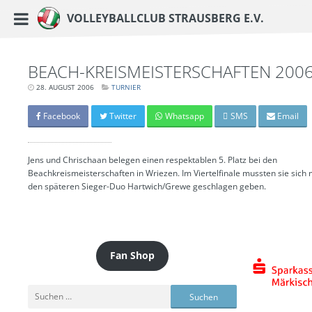
https://www.vc-strausberg.de/wp-content/themes/siehste/images/logo__share.j
Haupt-Menü
Volleyballclub Strausberg e.V.
Zum
Inhalt
springen
BEACH-KREISMEISTERSCHAFTEN 200
28. AUGUST 2006
LETZTE
TURNIER
AKTUALISIERUNG:
15.
MÄRZ
Facebook
Twitter
Whatsapp
SMS
Email
2024
-
06:43
UHR
Jens und Chrischaan belegen einen respektablen 5. Platz bei den
Beachkreismeisterschaften in Wriezen. Im Viertelfinale mussten sie sich 
den späteren Sieger-Duo Hartwich/Grewe geschlagen geben.
Fan Shop
Suchen
nach: