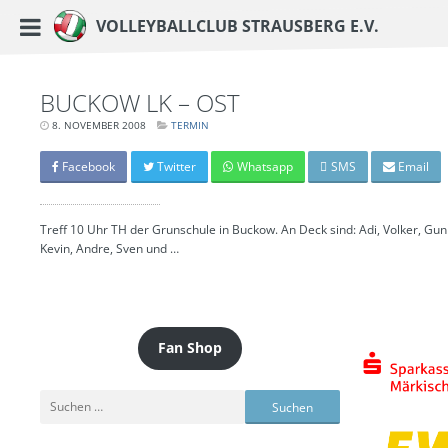
https://www.vc-strausberg.de/wp-content/themes/siehste/images/logo__share.j
Haupt-Menü
Volleyballclub Strausberg e.V.
Zum
Inhalt
springen
BUCKOW LK – OST
8. NOVEMBER 2008
LETZTE
TERMIN
AKTUALISIERUNG:
15.
MÄRZ
Facebook
Twitter
Whatsapp
SMS
Email
2024
-
06:42
UHR
Treff 10 Uhr TH der Grunschule in Buckow. An Deck sind: Adi, Volker, Gunn
Kevin, Andre, Sven und …
Fan Shop
Suchen
nach: