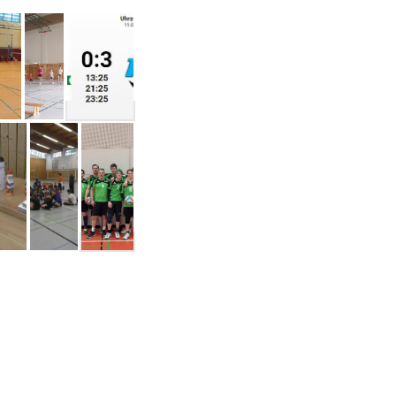
Spiel 41 Landesklasse Süd Frauen Saison 22-23
Mannschaftsbild Herren I vom 20.02.2022