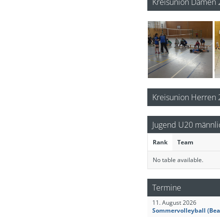
Kreisunion Damen 
Kreisunion Herren
Jugend U20 männli
Rank
Team
No table available.
Termine
11. August 2026
Sommervolleyball (Bea