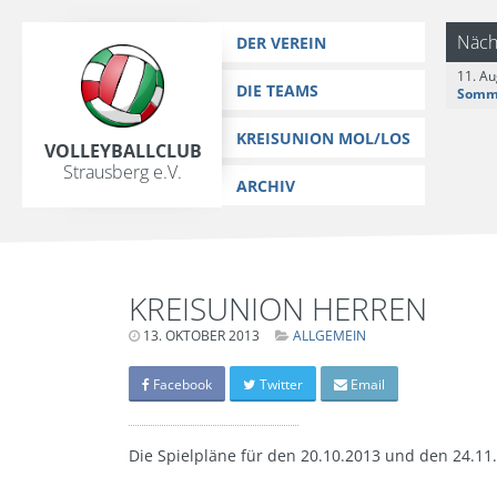
https://www.vc-strausberg.de/wp-content/themes/siehste/images/
Zum
Näch
DER VEREIN
Inhalt
11. Au
springen
DIE TEAMS
KREISUNION MOL/LOS
Volleyballclub
Strausberg e.V.
ARCHIV
KREISUNION HERREN
13. OKTOBER 2013
LETZTE
ALLGEMEIN
AKTUALISIERUNG:
15.
MÄRZ
Facebook
Twitter
Email
2024
-
06:40
UHR
Die Spielpläne für den 20.10.2013 und den 24.11.