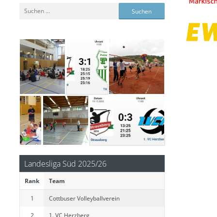
Suchen
nach:
Spiel 42 Landesklasse Süd Frauen Saison 22-23
Spiel 41 Landesklasse Süd Frauen Saison 22-23
Landesliga Süd 2025/26
Rank
Team
1
Cottbuser Volleyballverein
2
1. VC Herzberg