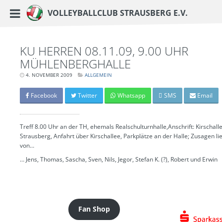
https://www.vc-strausberg.de/wp-content/themes/siehste/images/logo__share.j
Haupt-Menü
Volleyballclub Strausberg e.V.
Zum
Inhalt
springen
KU HERREN 08.11.09, 9.00 UHR
MÜHLENBERGHALLE
4. NOVEMBER 2009
LETZTE
ALLGEMEIN
AKTUALISIERUNG:
15.
MÄRZ
Facebook
Twitter
Whatsapp
SMS
Email
2024
-
06:42
UHR
Treff 8.00 Uhr an der TH, ehemals Realschulturnhalle,Anschrift: Kirschall
Strausberg, Anfahrt über Kirschallee, Parkplätze an der Halle; Zusagen li
von…
… Jens, Thomas, Sascha, Sven, Nils, Jegor, Stefan K. (?), Robert und Erwin
Fan Shop