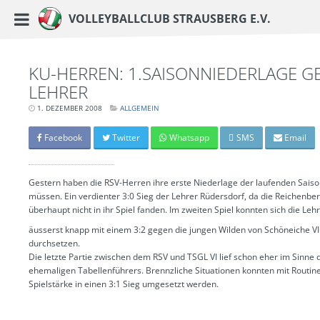
https://www.vc-strausberg.de/wp-content/themes/siehste/images/logo__share.j
Haupt-Menü
Volleyballclub Strausberg e.V.
Zum
Inhalt
springen
KU-HERREN: 1.SAISONNIEDERLAGE G
LEHRER
1. DEZEMBER 2008
LETZTE
ALLGEMEIN
AKTUALISIERUNG:
15.
MÄRZ
Facebook
Twitter
Whatsapp
SMS
Email
2024
-
06:42
UHR
Gestern haben die RSV-Herren ihre erste Niederlage der laufenden Sai
müssen. Ein verdienter 3:0 Sieg der Lehrer Rüdersdorf, da die Reichenbe
überhaupt nicht in ihr Spiel fanden. Im zweiten Spiel konnten sich die Leh
äusserst knapp mit einem 3:2 gegen die jungen Wilden von Schöneiche VI
durchsetzen.
Die letzte Partie zwischen dem RSV und TSGL VI lief schon eher im Sinne 
ehemaligen Tabellenführers. Brennzliche Situationen konnten mit Routin
Spielstärke in einen 3:1 Sieg umgesetzt werden.