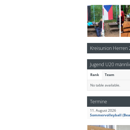
Kreisunion Herren
Jugend U20 männli
Rank
Team
No table available.
Termine
11. August 2026
Sommervolleyball (Bea