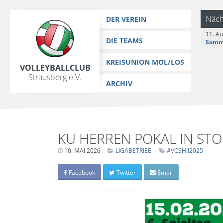
https://www.vc-strausberg.de/wp-content/themes/siehste/images/
Zum
Näch
DER VEREIN
Inhalt
11. A
springen
DIE TEAMS
KREISUNION MOL/LOS
Volleyballclub
Strausberg e.V.
ARCHIV
KU HERREN POKAL IN ST
10. MAI 2026
LETZTE
LIGABETRIEB
#VCSHII2025
AKTUALISIERUNG:
13.
FEBRUAR
Facebook
Twitter
Email
2026
-
18:52
UHR