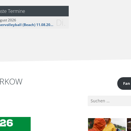
logo__share.jpg
ste Termine
Di.
ugust 2026
Sommervolleyball (Beach) 11.08.2026
ORKOW
Fan
Suchen
nach: