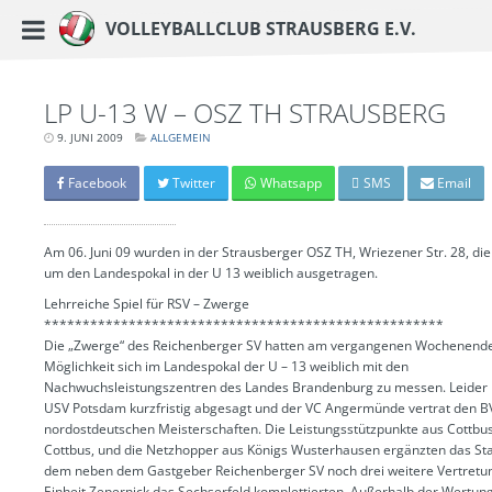
https://www.vc-strausberg.de/wp-content/themes/siehste/images/logo__share.j
Haupt-Menü
Volleyballclub Strausberg e.V.
Zum
Inhalt
springen
LP U-13 W – OSZ TH STRAUSBERG
9. JUNI 2009
LETZTE
ALLGEMEIN
AKTUALISIERUNG:
15.
MÄRZ
Facebook
Twitter
Whatsapp
SMS
Email
2024
-
06:42
UHR
Am 06. Juni 09 wurden in der Strausberger OSZ TH, Wriezener Str. 28, d
um den Landespokal in der U 13 weiblich ausgetragen.
Lehrreiche Spiel für RSV – Zwerge
****************************************************
Die „Zwerge“ des Reichenberger SV hatten am vergangenen Wochenende
Möglichkeit sich im Landespokal der U – 13 weiblich mit den
Nachwuchsleistungszentren des Landes Brandenburg zu messen. Leider 
USV Potsdam kurzfristig abgesagt und der VC Angermünde vertrat den B
nordostdeutschen Meisterschaften. Die Leistungsstützpunkte aus Cottbus
Cottbus, und die Netzhopper aus Königs Wusterhausen ergänzten das Star
dem neben dem Gastgeber Reichenberger SV noch drei weitere Vertretu
Einheit Zepernick das Sechserfeld komplettierten. Außerhalb der Wertung,