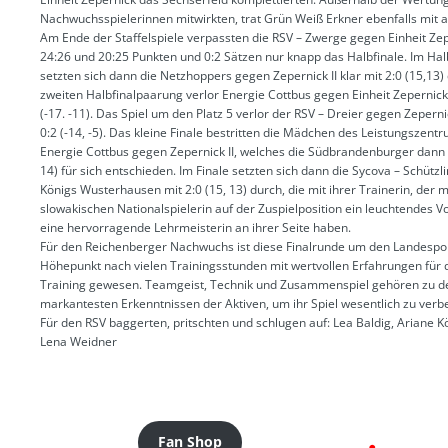
Nachwuchsspielerinnen mitwirkten, trat Grün Weiß Erkner ebenfalls mit a
Am Ende der Staffelspiele verpassten die RSV – Zwerge gegen Einheit Zepe
24:26 und 20:25 Punkten und 0:2 Sätzen nur knapp das Halbfinale. Im Hal
setzten sich dann die Netzhoppers gegen Zepernick II klar mit 2:0 (15,13) 
zweiten Halbfinalpaarung verlor Energie Cottbus gegen Einheit Zepernickk 
(-17. -11). Das Spiel um den Platz 5 verlor der RSV – Dreier gegen Zepernic
0:2 (-14, -5). Das kleine Finale bestritten die Mädchen des Leistungszent
Energie Cottbus gegen Zepernick II, welches die Südbrandenburger dann m
14) für sich entschieden. Im Finale setzten sich dann die Sycova – Schützl
Königs Wusterhausen mit 2:0 (15, 13) durch, die mit ihrer Trainerin, der
slowakischen Nationalspielerin auf der Zuspielposition ein leuchtendes V
eine hervorragende Lehrmeisterin an ihrer Seite haben.
Für den Reichenberger Nachwuchs ist diese Finalrunde um den Landespok
Höhepunkt nach vielen Trainingsstunden mit wertvollen Erfahrungen für 
Training gewesen. Teamgeist, Technik und Zusammenspiel gehören zu d
markantesten Erkenntnissen der Aktiven, um ihr Spiel wesentlich zu verb
Für den RSV baggerten, pritschten und schlugen auf: Lea Baldig, Ariane 
Lena Weidner
Fan Shop