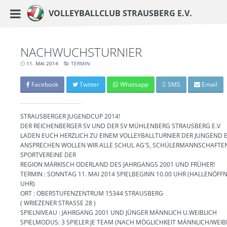
https://www.vc-strausberg.de/wp-content/themes/siehste/images/logo__share.j
Haupt-Menü
Volleyballclub Strausberg e.V.
Zum
Inhalt
springen
NACHWUCHSTURNIER
11. MAI 2014
LETZTE
TERMIN
AKTUALISIERUNG:
15.
MÄRZ
Facebook
Twitter
Whatsapp
SMS
Email
2024
-
06:40
UHR
STRAUSBERGER JUGENDCUP 2014!
DER REICHENBERGER SV UND DER SV MÜHLENBERG STRAUSBERG E.V
LADEN EUCH HERZLICH ZU EINEM VOLLEYBALLTURNIER DER JUNGEND E
ANSPRECHEN WOLLEN WIR ALLE SCHUL AG´S, SCHÜLERMANNSCHAFTEN
SPORTVEREINE DER
REGION MÄRKISCH ODERLAND DES JAHRGANGS 2001 UND FRÜHER!
TERMIN : SONNTAG 11. MAI 2014 SPIELBEGINN 10.00 UHR (HALLENÖFF
UHR)
ORT : OBERSTUFENZENTRUM 15344 STRAUSBERG
( WRIEZENER STRASSE 28 )
SPIELNIVEAU : JAHRGANG 2001 UND JÜNGER MÄNNLICH U.WEIBLICH
SPIELMODUS: 3 SPIELER JE TEAM (NACH MÖGLICHKEIT MÄNNLICH/WEIB