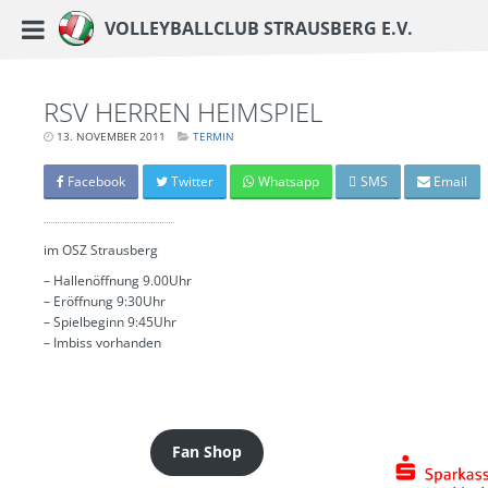
https://www.vc-strausberg.de/wp-content/themes/siehste/images/logo__share.j
Haupt-Menü
Volleyballclub Strausberg e.V.
Zum
Inhalt
springen
RSV HERREN HEIMSPIEL
13. NOVEMBER 2011
LETZTE
TERMIN
AKTUALISIERUNG:
15.
MÄRZ
Facebook
Twitter
Whatsapp
SMS
Email
2024
-
06:41
UHR
im OSZ Strausberg
– Hallenöffnung 9.00Uhr
– Eröffnung 9:30Uhr
– Spielbeginn 9:45Uhr
– Imbiss vorhanden
Fan Shop