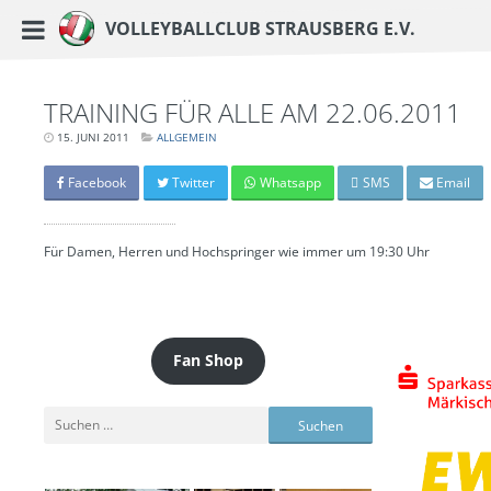
https://www.vc-strausberg.de/wp-content/themes/siehste/images/logo__share.j
Haupt-Menü
Volleyballclub Strausberg e.V.
Zum
Inhalt
springen
TRAINING FÜR ALLE AM 22.06.2011
15. JUNI 2011
LETZTE
ALLGEMEIN
AKTUALISIERUNG:
15.
MÄRZ
Facebook
Twitter
Whatsapp
SMS
Email
2024
-
06:41
UHR
Für Damen, Herren und Hochspringer wie immer um 19:30 Uhr
Fan Shop
Suchen
nach: