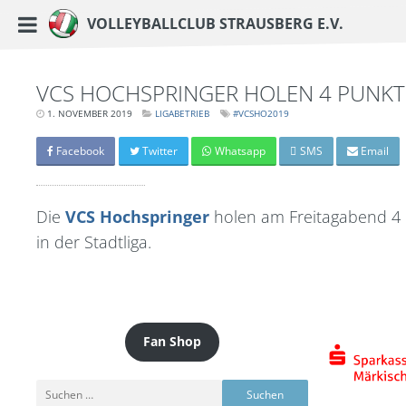
https://www.vc-strausberg.de/wp-content/themes/siehste/images/logo__share.j
Haupt-Menü
Volleyballclub Strausberg e.V.
Zum
Inhalt
springen
VCS HOCHSPRINGER HOLEN 4 PUNKT
1. NOVEMBER 2019
LETZTE
LIGABETRIEB
#VCSHO2019
AKTUALISIERUNG:
15.
MÄRZ
Facebook
Twitter
Whatsapp
SMS
Email
2024
-
06:38
UHR
Die
VCS Hochspringer
holen am Freitagabend 4
in der Stadtliga.
Fan Shop
Suchen
nach: