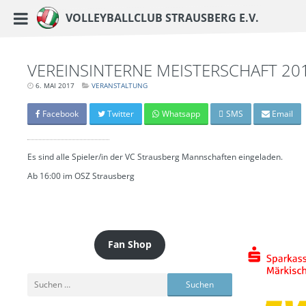
https://www.vc-strausberg.de/wp-content/themes/siehste/images/logo__share.j
Haupt-Menü
Volleyballclub Strausberg e.V.
Zum
Inhalt
springen
VEREINSINTERNE MEISTERSCHAFT 20
6. MAI 2017
LETZTE
VERANSTALTUNG
AKTUALISIERUNG:
15.
MÄRZ
Facebook
Twitter
Whatsapp
SMS
Email
2024
-
06:39
UHR
Es sind alle Spieler/in der VC Strausberg Mannschaften eingeladen.
Ab 16:00 im OSZ Strausberg
Fan Shop
Suchen
nach: