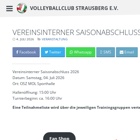
https://www.vc-strausberg.de/wp-content/themes/siehste/images/logo__share.j
Haupt-Menü
Volleyballclub Strausberg e.V.
Zum
Inhalt
springen
VEREINSINTERNER SAISONABSCHLUS
4. JULI 2026
LETZTE
VERANSTALTUNG
AKTUALISIERUNG:
25.
MAI
Facebook
Twitter
Whatsapp
SMS
Email
2026
-
12:02
UHR
Vereinsinterner Saisonabschluss 2026
Datum: Samstag, 04. Juli 2026
Ort: OSZ MOL Sporthalle
Hallenöffnung: 15:00 Uhr
Turnierbeginn: ca. 16:00 Uhr
Eine Teilnahmeliste wird über die jeweiligen Trainingsgruppen verte
Fan Shop