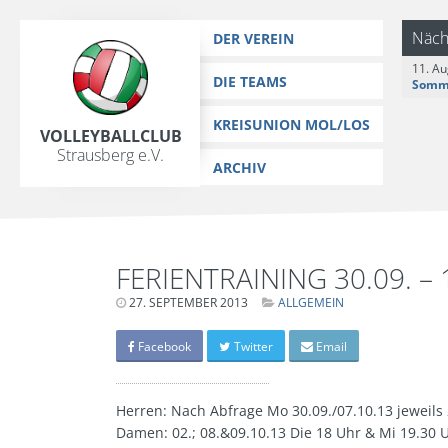
https://www.vc-strausberg.de/wp-content/themes/siehste/images/
Zum
Näch
DER VEREIN
Inhalt
11. Au
springen
DIE TEAMS
KREISUNION MOL/LOS
Volleyballclub
Strausberg e.V.
ARCHIV
FERIENTRAINING 30.09. – 
27. SEPTEMBER 2013
LETZTE
ALLGEMEIN
AKTUALISIERUNG:
15.
MÄRZ
Facebook
Twitter
Email
2024
-
06:40
UHR
Herren: Nach Abfrage Mo 30.09./07.10.13 jeweils 
Damen: 02.; 08.&09.10.13 Die 18 Uhr & Mi 19.30 