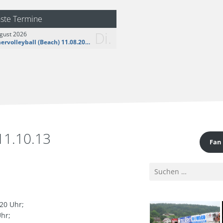
logo__share.jpg
ste Termine
Di.
gust 2026
Sommervolleyball (Beach) 11.08.2026
11.10.13
Fan
Suchen
nach:
20 Uhr;
Uhr;