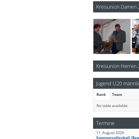
9
10
VSB offensiv Eisenh
SV Energie Cottbus
Kreisunion Damen 
Kreisunion Herren
Jugend U20 männli
Rank
Team
No table available.
Termine
11. August 2026
Sommervolleyball (Bea