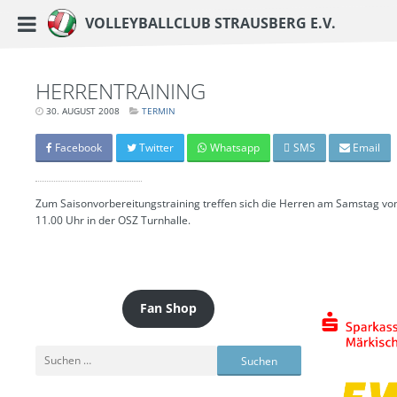
https://www.vc-strausberg.de/wp-content/themes/siehste/images/logo__share.j
Haupt-Menü
Volleyballclub Strausberg e.V.
Zum
Inhalt
springen
HERRENTRAINING
30. AUGUST 2008
LETZTE
TERMIN
AKTUALISIERUNG:
15.
MÄRZ
Facebook
Twitter
Whatsapp
SMS
Email
2024
-
06:43
UHR
Zum Saisonvorbereitungstraining treffen sich die Herren am Samstag von
11.00 Uhr in der OSZ Turnhalle.
Fan Shop
Suchen
nach: