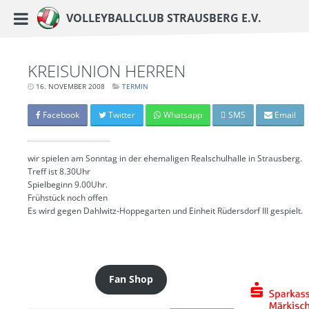
https://www.vc-strausberg.de/wp-content/themes/siehste/images/logo__share.j
Haupt-Menü
Volleyballclub Strausberg e.V.
Zum
Inhalt
springen
KREISUNION HERREN
16. NOVEMBER 2008
LETZTE
TERMIN
AKTUALISIERUNG:
15.
MÄRZ
Facebook
Twitter
Whatsapp
SMS
Email
2024
-
06:42
UHR
wir spielen am Sonntag in der ehemaligen Realschulhalle in Strausberg.
Treff ist 8.30Uhr
Spielbeginn 9.00Uhr.
Frühstück noch offen
Es wird gegen Dahlwitz-Hoppegarten und Einheit Rüdersdorf III gespielt.
Fan Shop