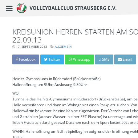
https://www.vc-strausberg.de/wp-content/themes/siehste/images/logo__share.j
Haupt-Menü
Volleyballclub Strausberg e.V.
Zum
Inhalt
springen
KREISUNION HERREN STARTEN AM SO
22.09.13
17. SEPTEMBER 2013
LETZTE
ALLGEMEIN
AKTUALISIERUNG:
15.
MÄRZ
Facebook
Twitter
Whatsapp
SMS
Email
2024
-
06:40
UHR
Heinitz-Gymnasiums in Rüdersdorf (Brückenstraße)
Hallenöffnung um 9Uhr; Auslosung 9:30Uhr
WO:
Turnhalle des Heinitz-Gymnasiums in Rüdersdorf (Brückenstraße), am be
Halle vorbeifahren und dann im Wohngebiet einen Parkplatz suchen. Von
Hallenwärtin bekommt Ihr eine Kabine zugewiesen. Der Verzehr von Lebe
und Getränken (ausser Wasser in einer PET-Flasche) ist untersagt und wi
lieben Frau auch durchgesetzt! Duschen nach dem Sport kostet 50ct pro
WANN: Hallenöffnung um 9Uhr; Spielbeginn aufgrund der Eröffnung woh
10Uhr.