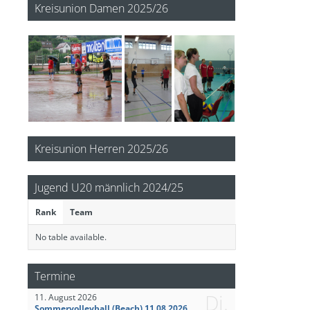
Kreisunion Damen 2025/26
Kreisunion Herren 2025/26
Jugend U20 männlich 2024/25
Rank
Team
No table available.
Termine
Di.
11. August 2026
Sommervolleyball (Beach) 11.08.2026