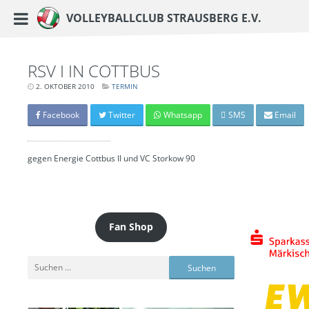
https://www.vc-strausberg.de/wp-content/themes/siehste/images/logo__share.j
Haupt-Menü
Volleyballclub Strausberg e.V.
Zum
Inhalt
springen
RSV I IN COTTBUS
2. OKTOBER 2010
LETZTE
TERMIN
AKTUALISIERUNG:
15.
MÄRZ
Facebook
Twitter
Whatsapp
SMS
Email
2024
-
06:41
UHR
gegen Energie Cottbus II und VC Storkow 90
Fan Shop
Suchen
nach: